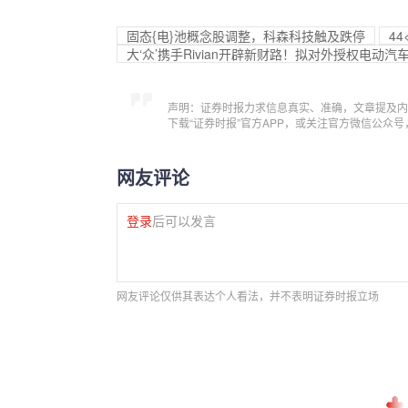
固态{电}池概念股调整，科森科技触及跌停
4
大‘众’携手Rivian开辟新财路！拟对外授权电动汽
声明：证券时报力求信息真实、准确，文章提及内
下载“证券时报”官方APP，或关注官方微信公众
网友评论
登录
后可以发言
网友评论仅供其表达个人看法，并不表明证券时报立场