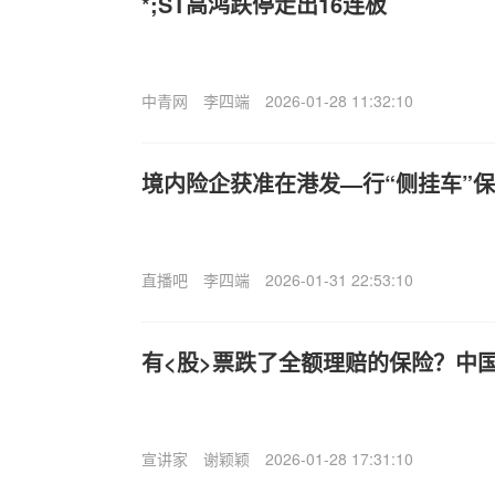
*;ST高鸿跌停走出16连板
中青网
李四端
2026-01-28 11:32:10
境内险企获准在港发—行“侧挂车”
直播吧
李四端
2026-01-31 22:53:10
有<股>票跌了全额理赔的保险？中
宣讲家
谢颖颖
2026-01-28 17:31:10