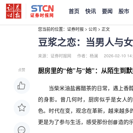
首页
快讯
要闻
股市
您当前的位置：
证券时报
>
公司
>
正文
豆浆之恋：当男人与女
来源：证券时报网
作者：杨澜
2026-02-10 14
厨房里的“他”与“她”：从陌生到
点赞
当柴米油盐酱醋茶的日常，遇上香醇
的身影。曾几何时，厨房似乎是女人的
色。时代在变，观念在革新，越来越多
更是为了参与生活，感受那份创📘造的