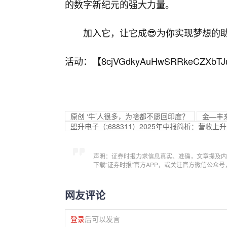
的数字新纪元的强大力量。
加入它，让它成😎为你实现梦想的
活动：【
8cjVGdkyAuHwSRRkeCZXbTJ
原创 ‘牛’人很多，为啥都不愿回印度？
金—丰
盟升电子（;688311）2025年中报简析：营收
声明：证券时报力求信息真实、准确，文章提及内
下载“证券时报”官方APP，或关注官方微信公众
网友评论
登录
后可以发言